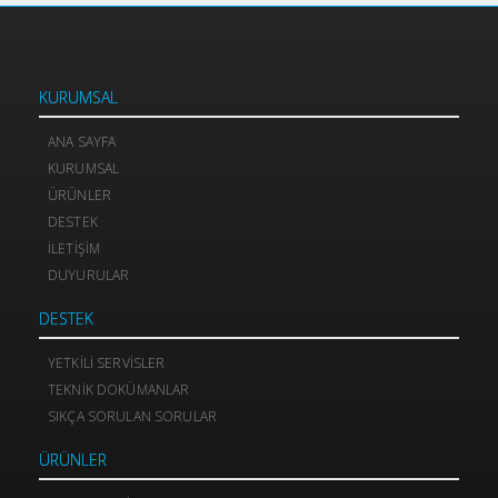
KURUMSAL
ANA SAYFA
KURUMSAL
ÜRÜNLER
DESTEK
İLETIŞIM
DUYURULAR
DESTEK
YETKILI SERVISLER
TEKNIK DOKÜMANLAR
SIKÇA SORULAN SORULAR
ÜRÜNLER