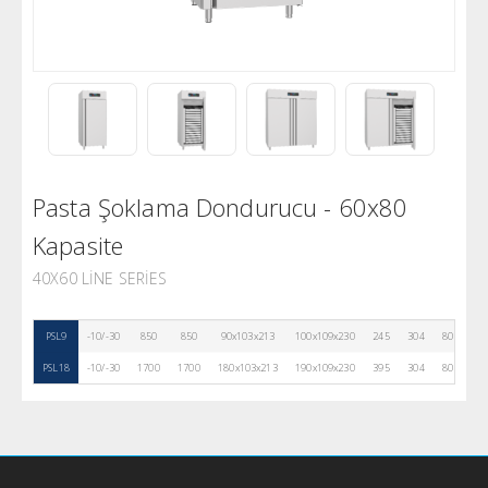
Pasta Şoklama Dondurucu - 60x80
Kapasite
40X60 LINE SERIES
PSL9
-10/-30
850
850
90x103x213
100x109x230
245
304
80
9
PSL18
-10/-30
1700
1700
180x103x213
190x109x230
395
304
80
9