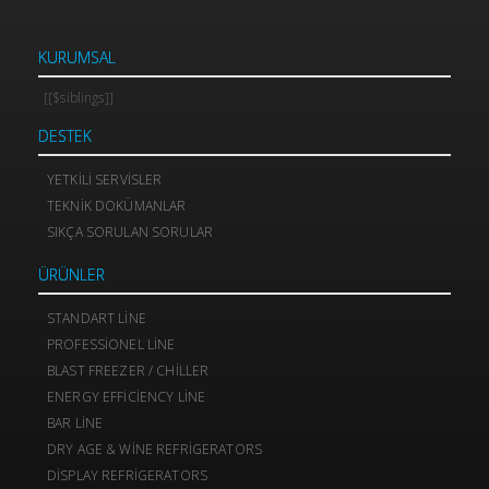
KURUMSAL
[[$siblings]]
DESTEK
YETKILI SERVISLER
TEKNIK DOKÜMANLAR
SIKÇA SORULAN SORULAR
ÜRÜNLER
STANDART LINE
PROFESSIONEL LINE
BLAST FREEZER / CHILLER
ENERGY EFFICIENCY LINE
BAR LINE
DRY AGE & WINE REFRIGERATORS
DISPLAY REFRIGERATORS