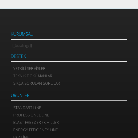
KURUMSAL
[[$siblings]]
DESTEK
YETKILI SERVISLER
TEKNIK DOKÜMANLAR
SIKÇA SORULAN SORULAR
ÜRÜNLER
STANDART LINE
PROFESSIONEL LINE
BLAST FREEZER / CHILLER
ENERGY EFFICIENCY LINE
BAR LINE