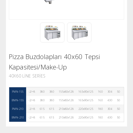
Pizza Buzdolapları 40x60 Tepsi
Kapasitesi/Make-Up
40X60 LINE SERIES
PMN-155
-2/+8
380
380
155x80x128
165x90x125
160
304
50
R290
BMN-155
-2/+8
380
380
155x80x128
165x90x125
160
430
50
R290
PMN-210
-2/+8
615
615
210x80x128
220x90x125
180
304
50
R290
BMN-210
-2/+8
615
615
210x80x128
220x90x125
180
430
50
R290