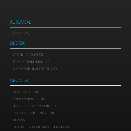
KURUMSAL
[[$siblings]]
DESTEK
YETKILI SERVISLER
TEKNIK DOKÜMANLAR
SIKÇA SORULAN SORULAR
ÜRÜNLER
STANDART LINE
PROFESSIONEL LINE
BLAST FREEZER / CHILLER
ENERGY EFFICIENCY LINE
BAR LINE
DRY AGE & WINE REFRIGERATORS