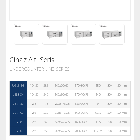
Cihaz Altı Serisi
UNDERCOUNTER LINE SERIES
UGL3-SH
-10/-20
285
160x70x60
170x80x75
150
304
50 mm
R290
USL3-SH
-10/-20
240
160x60x60
170x70x75
140
304
50 mm
R290
CBN120
-2/8
178
120x84x67.5
123x90x75
84
304
50 mm
2
CBN160
-2/8
260
160x84x67.5
163x90x75
99.5
304
50 mm
2
CBN180
-2/8
340
180x84x67.5
183x90x75
115
304
50 mm
4
CBN200
-2/8
380
200x84x67.5
203x90x75
122.75
304
50 mm
4