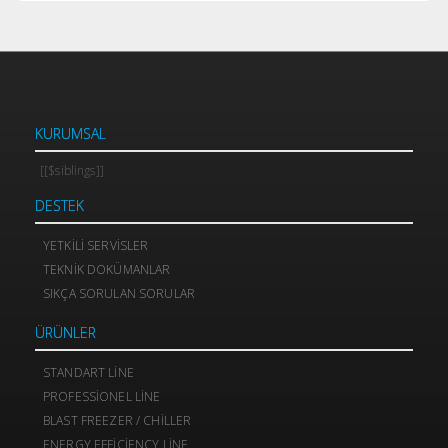
KURUMSAL
[[$siblings]]
DESTEK
YETKILI SERVISLER
TEKNIK DOKÜMANLAR
SIKÇA SORULAN SORULAR
ÜRÜNLER
STANDART LINE
PROFESSIONEL LINE
BLAST FREEZER / CHILLER
ENERGY EFFICIENCY LINE