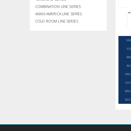
COMBINATION LINE SERIES
46X66 AMERICA LINE SERIES
COLD ROOM LINE SERIES
VN
VL
BN
BL
VN9
VL9
BN9
BL9