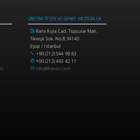
ÜRETIM TESISI VE GENEL MÜDÜRLÜK
Rami Kışla Cad. Topcular Mah.
Tikveşli Sok. No:8 34140
Eyüp / İstanbul
+90 (212) 544 98 83
+90 (212) 493 42 11
info@frenox.com
RS