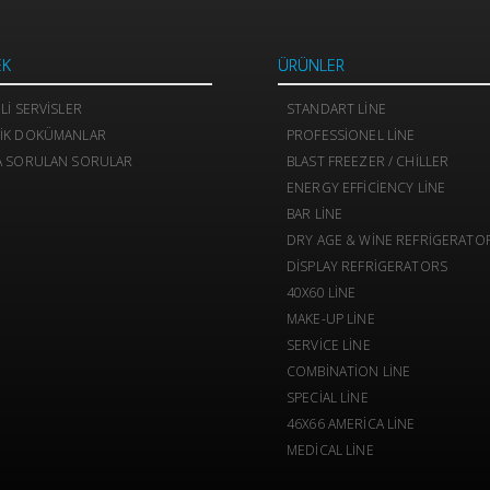
EK
ÜRÜNLER
ILI SERVISLER
STANDART LINE
IK DOKÜMANLAR
PROFESSIONEL LINE
A SORULAN SORULAR
BLAST FREEZER / CHILLER
ENERGY EFFICIENCY LINE
BAR LINE
DRY AGE & WINE REFRIGERATO
DISPLAY REFRIGERATORS
40X60 LINE
MAKE-UP LINE
SERVICE LINE
COMBINATION LINE
SPECIAL LINE
46X66 AMERICA LINE
MEDICAL LINE