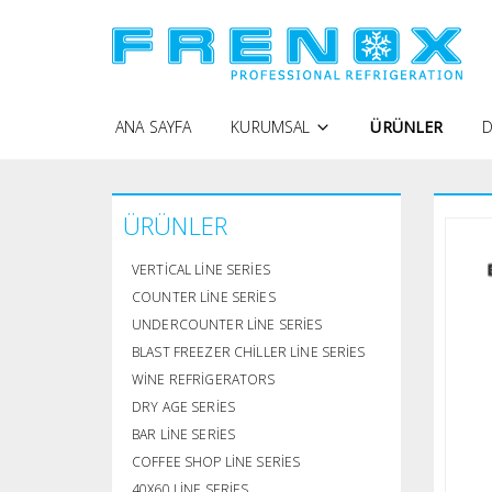
ANA SAYFA
KURUMSAL
ÜRÜNLER
D
FRENOX FARKI
ÜRÜNLER
ŞIRKET PROFILI
KALITE POLITIKAMIZ
VERTICAL LINE SERIES
SERTIFIKALAR
COUNTER LINE SERIES
UNDERCOUNTER LINE SERIES
KIŞISEL VERILERIN KORUNMASI
BLAST FREEZER CHILLER LINE SERIES
KIŞISEL VERILERI SAKLAMA
WINE REFRIGERATORS
DRY AGE SERIES
GIZLILIK POLITIKASI
BAR LINE SERIES
ZIYARETÇI AYDINLATMA METNI
COFFEE SHOP LINE SERIES
40X60 LINE SERIES