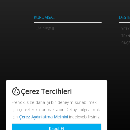
KURUMSAL
DEST
[[$siblings]]
YETK
TEKN
SIKÇ
Çerez Tercihleri
Frenox, size daha iyi bir deneyim sunabilmek
için çerezler kullanmaktadır. Detaylı bilgi almak
için
Çerez Aydınlatma Metnini
inceleyebilirsiniz.
Kabul Et