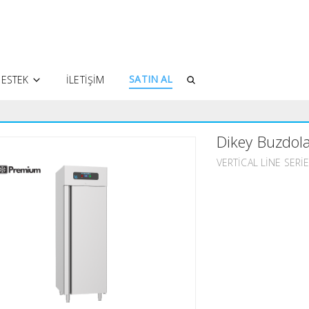
SATIN AL
ESTEK
İLETIŞIM
YETKILI SERVISLER
Dikey Buzdola
SIKÇA SORULAN SORULAR
TEKNIK DOKÜMANLAR
VERTICAL LINE SERI