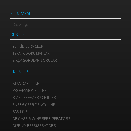
KURUMSAL
[[$siblings]]
DESTEK
YETKILI SERVISLER
TEKNIK DOKÜMANLAR
SIKÇA SORULAN SORULAR
ÜRÜNLER
STANDART LINE
PROFESSIONEL LINE
BLAST FREEZER / CHILLER
ENERGY EFFICIENCY LINE
BAR LINE
DRY AGE & WINE REFRIGERATORS
DISPLAY REFRIGERATORS