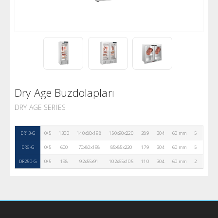
Dry Age Buzdolapları
DRY AGE SERIES
DR13-G
0/5
1300
140x80x198
150x90x220
289
304
60 mm
5
R290
DR6-G
0/5
600
70x80x198
85x85x220
179
304
60 mm
5
R290
DR250-G
0/5
198
92x55x91
102x65x105
110
304
60 mm
2
R290