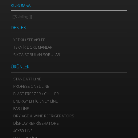
KURUMSAL
[[$siblings]]
DESTEK
YETKILI SERVISLER
TEKNIK DOKÜMANLAR
SIKÇA SORULAN SORULAR
ÜRÜNLER
STANDART LINE
PROFESSIONEL LINE
BLAST FREEZER / CHILLER
ENERGY EFFICIENCY LINE
BAR LINE
DRY AGE & WINE REFRIGERATORS
DISPLAY REFRIGERATORS
40X60 LINE